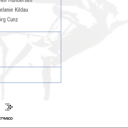
ven Hündersen
elanie Kildau
örg Cunz