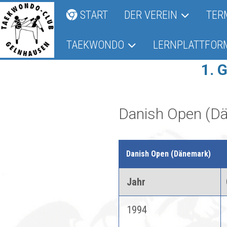
START
DER VEREIN
TER
TAEKWONDO
LERNPLATTFOR
1. 
Danish Open (D
Danish Open (Dänemark)
Jahr
1994