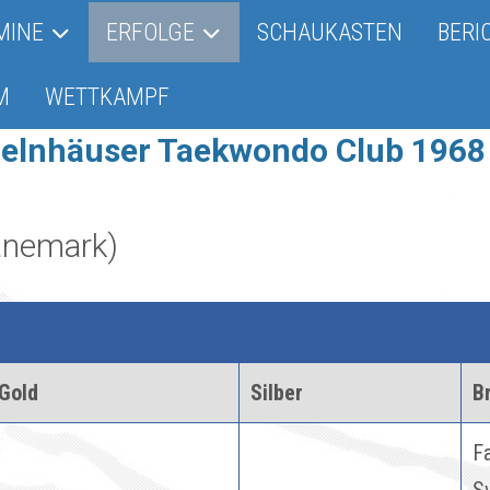
MINE
ERFOLGE
SCHAUKASTEN
BERI
M
WETTKAMPF
Gelnhäuser Taekwondo Club 1968 
änemark)
Gold
Silber
B
Fa