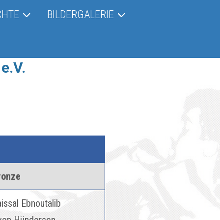
CHTE
BILDERGALERIE
e.V.
ronze
issal Ebnoutalib