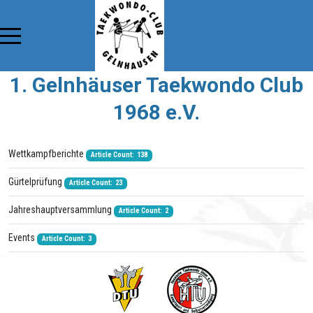
1. Gelnhäuser Taekwondo Club
1968 e.V.
Wettkampfberichte
Article Count: 138
Gürtelprüfung
Article Count: 23
Jahreshauptversammlung
Article Count: 2
Events
Article Count: 3