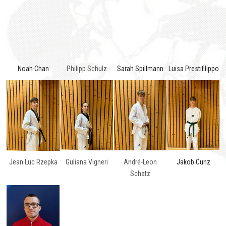
Noah Chan
Philipp Schulz
Sarah Spillmann
Luisa Prestifilippo
Jean Luc Rzepka
Guliana Vigneri
André-Leon
Jakob Cunz
Schatz