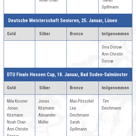
Noah Chan
Sarah
Spillmann
Deutsche Meisterschaft Senioren, 25. Januar, Lünen
Gold
Silber
Bronze
teilgenommen
Sina Dorow
Ann-Christin
Dorow
DTU Finals Hessen Cup, 18. Januar, Bad Soden-Salmünster
Gold
Silber
Bronze
teilgenommen
Mila Kissner
Jonas
Max Pitzschel
Tim
Jonas
Kitzmann
Lea
Deichmann
Kitzmann
Alexander
Deichmann
Noah Chan
Müller
Sarah
Ann-Christin
Spillmann