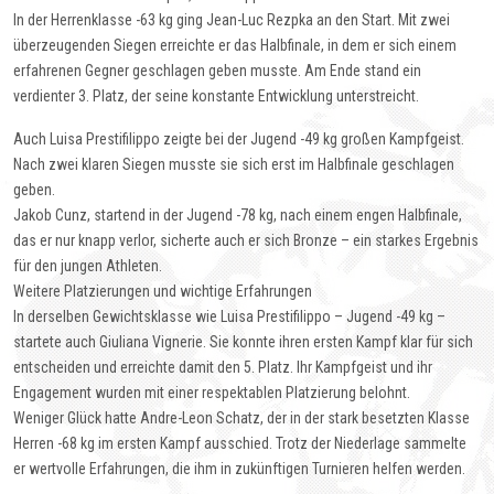
In der Herrenklasse -63 kg ging Jean-Luc Rezpka an den Start. Mit zwei
überzeugenden Siegen erreichte er das Halbfinale, in dem er sich einem
erfahrenen Gegner geschlagen geben musste. Am Ende stand ein
verdienter 3. Platz, der seine konstante Entwicklung unterstreicht.
Auch Luisa Prestifilippo zeigte bei der Jugend -49 kg großen Kampfgeist.
Nach zwei klaren Siegen musste sie sich erst im Halbfinale geschlagen
geben.
Jakob Cunz, startend in der Jugend -78 kg, nach einem engen Halbfinale,
das er nur knapp verlor, sicherte auch er sich Bronze – ein starkes Ergebnis
für den jungen Athleten.
Weitere Platzierungen und wichtige Erfahrungen
In derselben Gewichtsklasse wie Luisa Prestifilippo – Jugend -49 kg –
startete auch Giuliana Vignerie. Sie konnte ihren ersten Kampf klar für sich
entscheiden und erreichte damit den 5. Platz. Ihr Kampfgeist und ihr
Engagement wurden mit einer respektablen Platzierung belohnt.
Weniger Glück hatte Andre-Leon Schatz, der in der stark besetzten Klasse
Herren -68 kg im ersten Kampf ausschied. Trotz der Niederlage sammelte
er wertvolle Erfahrungen, die ihm in zukünftigen Turnieren helfen werden.