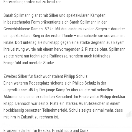
Entwicklungspotenzial zu besitzen.
Sarah Spillmann glänzt mit Silber und spektakulären Kämpfen:
In bestechender Form präsentierte sich Sarah Spillmann in der
Gewichtsklasse Damen -57 kg. Mit drei eindrucksvollen Siegen – darunter
ein spektakulärer Sieg in der ersten Runde – marschierte sie souverän ins
Finale. Dort unterlag sie nur knapp gegen eine starke Gegnerin aus Bayern.
Ihre Leistung wurde mit einem hervorragenden 2. Platz belohnt. Spillmann
zeigte nicht nur technische Raffinesse, sondern auch taktisches
Feingefühl und mentale Stärke.
Zweites Silber für Nachwuchstalent Philipp Schulz:
Einen weiteren Podestplatz sicherte sich Philipp Schulz in der
Jugendklasse -45 kg. Der junge Kämpfer überzeugte mit schnellen
Aktionen und einer exzellenten Beinarbeit. Im Finale verlor Philipp denkbar
knapp. Dennoch war sein 2. Platz ein starkes Ausrufezeichen in einem
hochklassig besetzten Teilnehmerfeld. Schulz zeigte einmal mehr, dass
mit ihm in Zukunft zu rechnen ist.
Bronzemedaillen für Rezpka, Prestifilippo und Cunz: