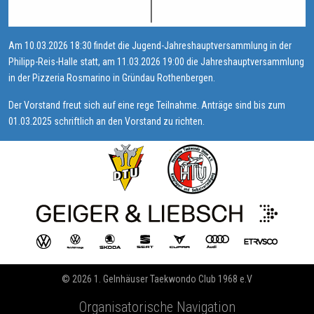
Am 10.03.2026 18:30 findet die Jugend-Jahreshauptversammlung in der
Philipp-Reis-Halle statt, am 11.03.2026 19:00 die Jahreshauptversammlung
in der Pizzeria Rosmarino in Gründau Rothenbergen.
Der Vorstand freut sich auf eine rege Teilnahme. Anträge sind bis zum
01.03.2025 schriftlich an den Vorstand zu richten.
© 2026 1. Gelnhäuser Taekwondo Club 1968 e.V
Organisatorische Navigation